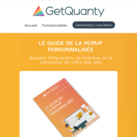
Demandez une Démo
Accueil
Fonctionnalités
LE GUIDE DE LA
POPUP
PERSONNALISÉE
Boostez l’interaction, la rétention et la
conversion de votre site web