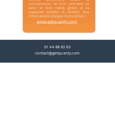
concurrence, au bon moment et
avec le bon canal, grâce à sa
capacité inédite à révéler des
informations jusque-là invisibles !
www.getquanty.com
01 44 88 83 83
contact@getquanty.com