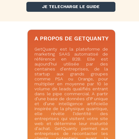
JE TELECHARGE LE GUIDE
A PROPOS DE GETQUANTY
GetQuanty est la plateforme de
marketing SAAS automatisé de
référence en B2B. Elle est
aujourd’hui utilisée par des
centaines d’entreprises, de la
startup aux grands groupes
comme PSA ou Orange, pour
multiplier en moyenne par 10 le
volume de leads qualifiés entrant
dans le pipe commercial. A partir
d’une base de données d’IP unique
et d’une intelligence artificielle
inspirée de la physique quantique,
elle révèle l’identité des
entreprises qui visitent votre site
web et détermine leur maturité
d’achat. GetQuanty permet aux
entreprises de recontacter les
clients potentiels avant la